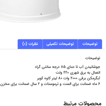
توضیحات
توضیحات تکمیلی
نظرات (0)
توضیحات
جوشانیدن آب تا دمای 85 درجه سانتی گراد
اتصال به برق شهری 220 ولت
آبگرمکن برقی 2000 وات 80 لیتر کاوه کویر
٦ ماه ضمانت برای المنت و ترموستات و ٢ سال ضمانت برای مخزن آبگرمکن
محصولات مرتبط