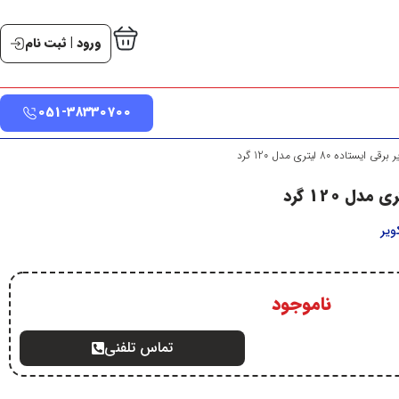
ورود | ثبت نام
051-38330700
یستاده 80 لیتری مدل 120 گرد
وير
ناموجود
تماس تلفنی