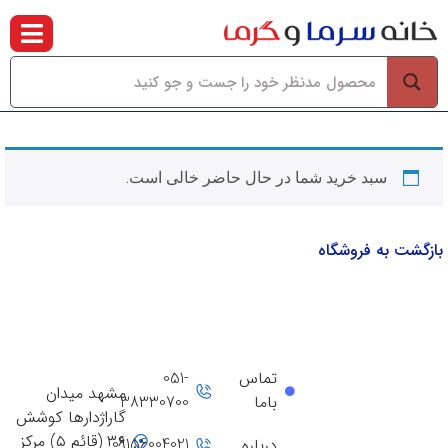
سبد خرید شما در حال حاضر خالی است.
بازگشت به فروشگاه
تماس
051-
مشهد میدان
باما
38330700
گاراژدارها کوشش
۳۶ (قائم ۵) مرکز
09156004021
درباره