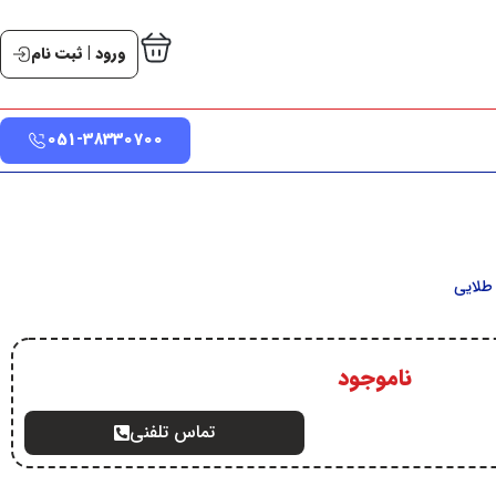
ورود | ثبت نام
051-38330700
طلایی
ناموجود
تماس تلفنی