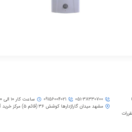
051-38330700
09156004021
ساعت کار ۱۰ الی ۲۰
مشهد میدان گاراژدارها کوشش ۳۶ (قائم ۵) مرکز خرید آفتاب، جنب ورودی ۳
قررات