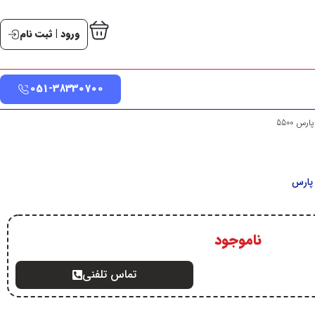
ورود | ثبت نام
051-38330700
س 5500
 پارس
ناموجود
تماس تلفنی