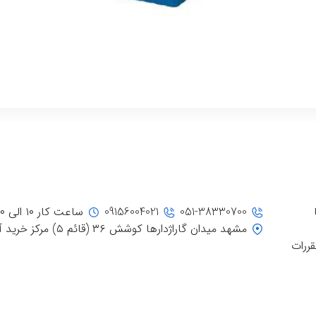
051-38330700
09156004021
ساعت کار ۱۰ الی ۲۰
مشهد میدان گاراژدارها کوشش ۳۶ (قائم ۵) مرکز خرید آفتاب، جنب ورودی ۳
قررات