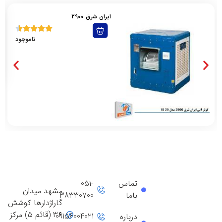
ایران شرق 2900
ناموجود
تماس
051-
مشهد میدان
باما
38330700
گاراژدارها کوشش
۳۶ (قائم ۵) مرکز
09156004021
درباره