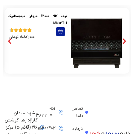
نیک کالا 12000 مرجان ترموستاتیک
MN12TH
18,821,000
تومان
تماس
051-
مشهد میدان
باما
38330700
گاراژدارها کوشش
۳۶ (قائم ۵) مرکز
09156004021
درباره