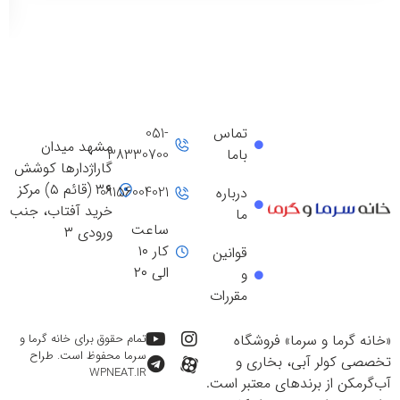
تماس
051-
مشهد میدان
باما
38330700
گاراژدارها کوشش
۳۶ (قائم ۵) مرکز
09156004021
درباره
خرید آفتاب، جنب
ما
ساعت
ورودی ۳
کار ۱۰
قوانین
الی ۲۰
و
مقررات
«خانه گرما و سرما» فروشگاه
تمام حقوق برای خانه گرما و
سرما محفوظ است. طراح
تخصصی کولر آبی، بخاری و
WPNEAT.IR
آب‌گرمکن از برندهای معتبر است.