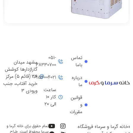
تماس
051-
مشهد میدان
باما
38330700
گاراژدارها کوشش
۳۶ (قائم ۵) مرکز
09156004021
درباره
خرید آفتاب، جنب
ما
ساعت
ورودی ۳
کار ۱۰
قوانین
الی ۲۰
و
مقررات
«خانه گرما و سرما» فروشگاه
تمام حقوق برای خانه گرما و
سرما محفوظ است. طراح