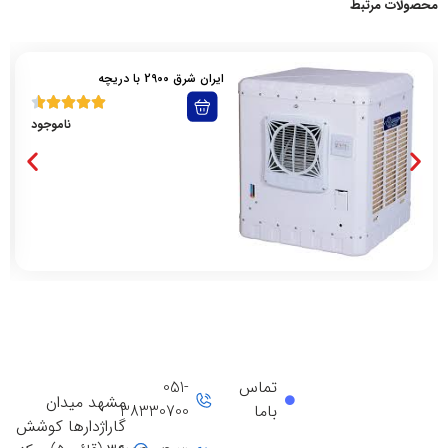
محصولات مرتبط
ایران شرق 2900 با دریچه
ناموجود
تماس
051-
مشهد میدان
باما
38330700
گاراژدارها کوشش