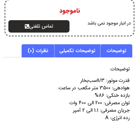
ناموجود
در انبار موجود نمی باشد
تماس تلفنی
توضیحات
توضیحات تکمیلی
نظرات (0)
توضیحات
قدرت موتور: 1/3اسب‌بخار
هوادهی: 3500 متر مکعب در ساعت
بازده خنکی: 86%
توان مصرفی: 200 الی 400 وات
جریان مصرفی: 1.1 الی 2 آمپر
رده انرژی: A