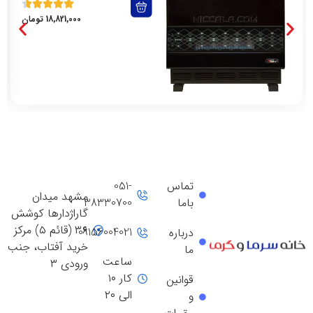
18,821,000
تومان
تماس
051-
مشهد میدان
باما
38330700
گاراژدارها کوشش
۳۶ (قائم ۵) مرکز
09156004021
درباره
خرید آفتاب، جنب
ما
ساعت
ورودی ۳
کار ۱۰
قوانین
الی ۲۰
و