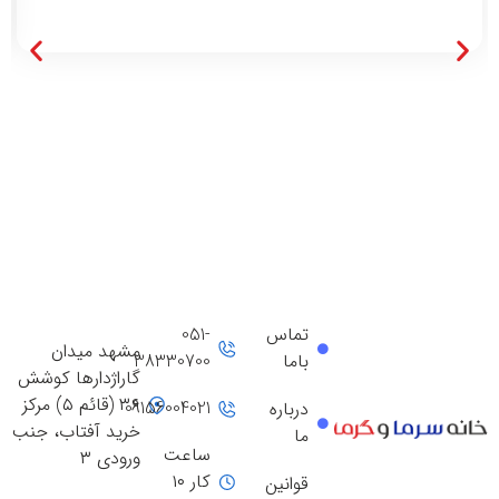
تماس
051-
مشهد میدان
باما
38330700
گاراژدارها کوشش
۳۶ (قائم ۵) مرکز
09156004021
درباره
خرید آفتاب، جنب
ما
ساعت
ورودی ۳
کار ۱۰
قوانین