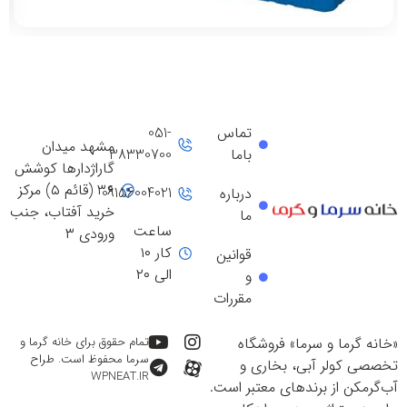
تماس
051-
مشهد میدان
باما
38330700
گاراژدارها کوشش
۳۶ (قائم ۵) مرکز
09156004021
درباره
خرید آفتاب، جنب
ما
ساعت
ورودی ۳
کار ۱۰
قوانین
الی ۲۰
و
مقررات
«خانه گرما و سرما» فروشگاه
تمام حقوق برای خانه گرما و
سرما محفوظ است. طراح
تخصصی کولر آبی، بخاری و
WPNEAT.IR
آب‌گرمکن از برندهای معتبر است.