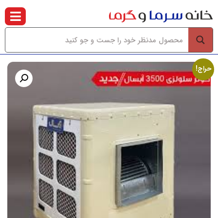
حراج!