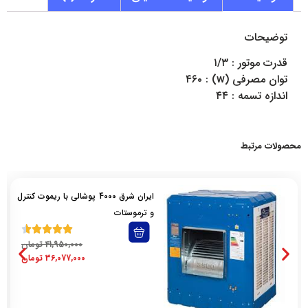
توضیحات
قدرت موتور : ۱/۳
توان مصرفی (w) : ۴۶۰
اندازه تسمه : ۴۴
محصولات مرتبط
ایران شرق 4000 پوشالی با ریموت کنترل
و ترموستات
41,950,000
تومان
36,077,000
تومان