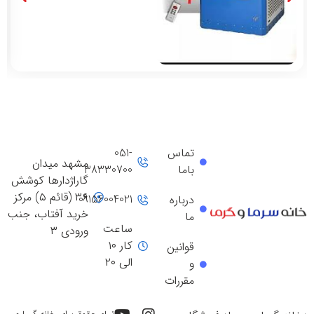
تماس
051-
مشهد میدان
باما
38330700
گاراژدارها کوشش
۳۶ (قائم ۵) مرکز
09156004021
درباره
خرید آفتاب، جنب
ما
ساعت
ورودی ۳
کار ۱۰
قوانین
الی ۲۰
و
مقررات