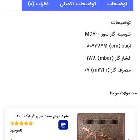
توضیحات
توضیحات تکمیلی
نظرات (0)
توضیحات
شومینه گاز سوز MD700
ابعاد (cm) 80*38*91
فشار گاز (mbar) 17/8
مصرف گاز (m3/hr) 7/.
محصولات مرتبط
مشهد دوام 9000 سوپر گرافیک 209
ناموجود