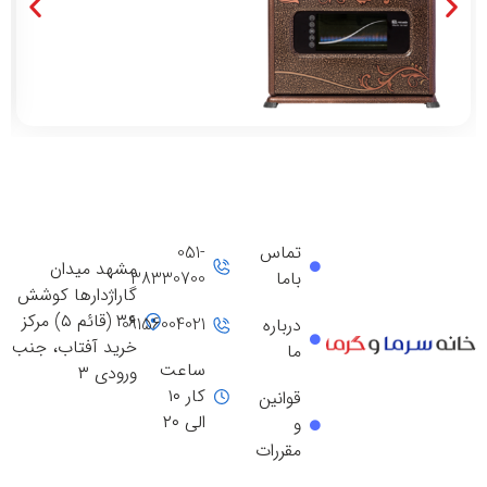
تماس
051-
مشهد میدان
باما
38330700
گاراژدارها کوشش
۳۶ (قائم ۵) مرکز
09156004021
درباره
خرید آفتاب، جنب
ما
ساعت
ورودی ۳
کار ۱۰
قوانین
الی ۲۰
و
مقررات