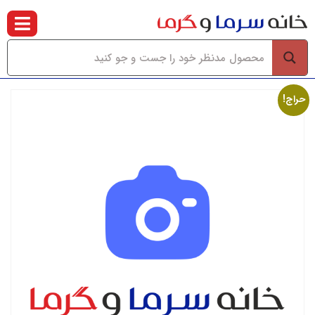
حراج!