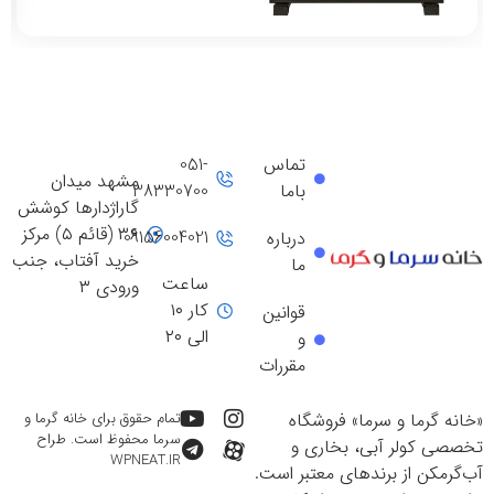
تماس
051-
مشهد میدان
باما
38330700
گاراژدارها کوشش
۳۶ (قائم ۵) مرکز
09156004021
درباره
خرید آفتاب، جنب
ما
ساعت
ورودی ۳
کار ۱۰
قوانین
الی ۲۰
و
مقررات
«خانه گرما و سرما» فروشگاه
تمام حقوق برای خانه گرما و
سرما محفوظ است. طراح
تخصصی کولر آبی، بخاری و
WPNEAT.IR
آب‌گرمکن از برندهای معتبر است.