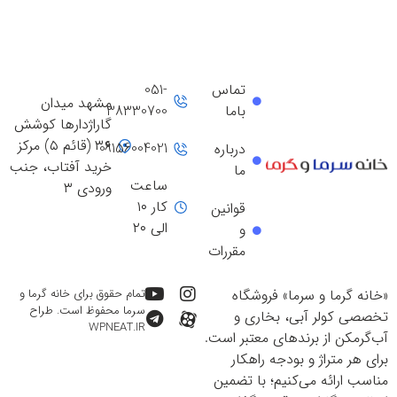
تماس
051-
مشهد میدان
باما
38330700
گاراژدارها کوشش
۳۶ (قائم ۵) مرکز
09156004021
درباره
خرید آفتاب، جنب
ما
ساعت
ورودی ۳
کار ۱۰
قوانین
الی ۲۰
و
مقررات
«خانه گرما و سرما» فروشگاه
تمام حقوق برای خانه گرما و
سرما محفوظ است. طراح
تخصصی کولر آبی، بخاری و
WPNEAT.IR
آب‌گرمکن از برندهای معتبر است.
برای هر متراژ و بودجه راهکار
مناسب ارائه می‌کنیم؛ با تضمین