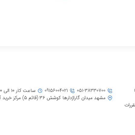
051-38330700
09156004021
ساعت کار ۱۰ الی ۲۰
مشهد میدان گاراژدارها کوشش ۳۶ (قائم ۵) مرکز خرید آفتاب، جنب ورودی ۳
قررات