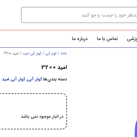
وزشی
تماس با ما
درباره ما
خانه
/
کولر آبي
/
کولر آبي اميد
/ امید 3200
امید 3200
دسته بندی‌ها
کولر آبي
,
کولر آبي اميد
در انبار موجود نمی باشد