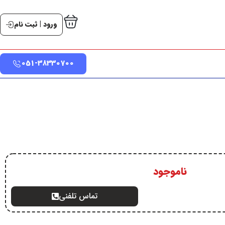
ورود | ثبت نام
051-38330700
ناموجود
تماس تلفنی