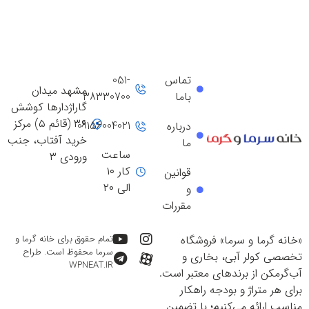
تماس
051-
مشهد میدان
باما
38330700
گاراژدارها کوشش
۳۶ (قائم ۵) مرکز
09156004021
درباره
خرید آفتاب، جنب
ما
ساعت
ورودی ۳
کار ۱۰
قوانین
الی ۲۰
و
مقررات
«خانه گرما و سرما» فروشگاه
تمام حقوق برای خانه گرما و
سرما محفوظ است. طراح
تخصصی کولر آبی، بخاری و
WPNEAT.IR
آب‌گرمکن از برندهای معتبر است.
برای هر متراژ و بودجه راهکار
مناسب ارائه می‌کنیم؛ با تضمین