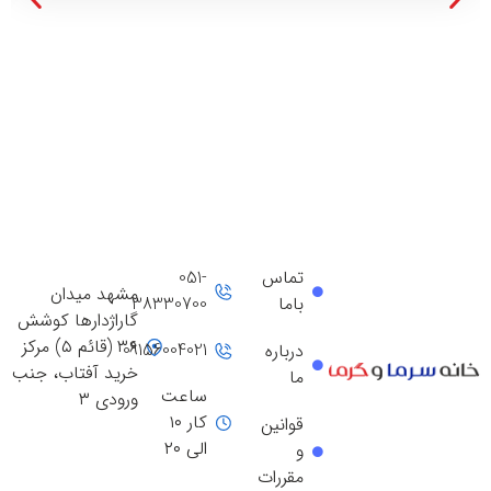
تماس
051-
مشهد میدان
باما
38330700
گاراژدارها کوشش
۳۶ (قائم ۵) مرکز
09156004021
درباره
خرید آفتاب، جنب
ما
ساعت
ورودی ۳
کار ۱۰
قوانین
الی ۲۰
و
مقررات