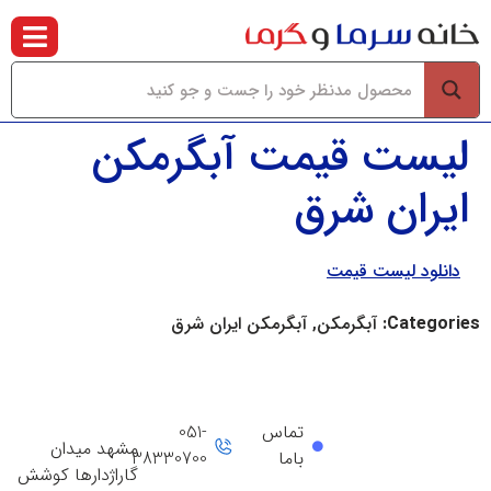
لیست قیمت آبگرمکن
ایران شرق
دانلود لیست قیمت
Categories:
آبگرمکن, آبگرمکن ایران شرق
تماس
051-
مشهد میدان
باما
38330700
گاراژدارها کوشش