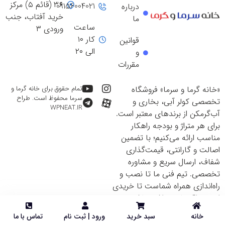
۳۶ (قائم ۵) مرکز
09156004021
درباره
خرید آفتاب، جنب
ما
ساعت
ورودی ۳
کار ۱۰
قوانین
الی ۲۰
و
مقررات
«خانه گرما و سرما» فروشگاه
تمام حقوق برای خانه گرما و
سرما محفوظ است. طراح
تخصصی کولر آبی، بخاری و
WPNEAT.IR
آب‌گرمکن از برندهای معتبر است.
برای هر متراژ و بودجه راهکار
مناسب ارائه می‌کنیم؛ با تضمین
اصالت و گارانتی، قیمت‌گذاری
شفاف، ارسال سریع و مشاوره
تخصصی. تیم فنی ما تا نصب و
راه‌اندازی همراه شماست تا خریدی
ایمن و اقتصادی داشته باشید.
خانه
سبد خرید
ورود | ثبت نام
تماس با ما