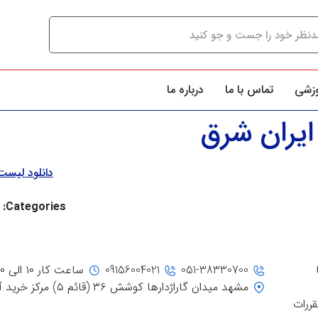
وزشی
تماس با ما
درباره ما
ایران شرق
دانلود لیس
Categories:
051-38330700
09156004021
ساعت کار ۱۰ الی ۲۰
مشهد میدان گاراژدارها کوشش ۳۶ (قائم ۵) مرکز خرید آفتاب، جنب ورودی ۳
قررات