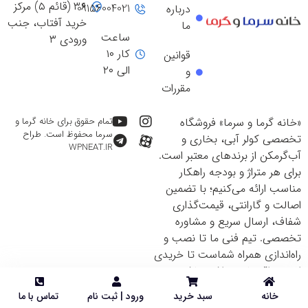
۳۶ (قائم ۵) مرکز
09156004021
درباره
خرید آفتاب، جنب
ما
ساعت
ورودی ۳
کار ۱۰
قوانین
الی ۲۰
و
مقررات
«خانه گرما و سرما» فروشگاه
تمام حقوق برای خانه گرما و
سرما محفوظ است. طراح
تخصصی کولر آبی، بخاری و
WPNEAT.IR
آب‌گرمکن از برندهای معتبر است.
برای هر متراژ و بودجه راهکار
مناسب ارائه می‌کنیم؛ با تضمین
اصالت و گارانتی، قیمت‌گذاری
شفاف، ارسال سریع و مشاوره
تخصصی. تیم فنی ما تا نصب و
راه‌اندازی همراه شماست تا خریدی
ایمن و اقتصادی داشته باشید.
خانه
سبد خرید
ورود | ثبت نام
تماس با ما