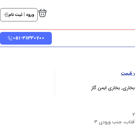
ورود | ثبت نام
051-38330700
ت قیمت
بخاری, بخاری ایمن گاز