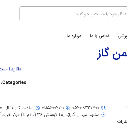
وزشی
تماس با ما
درباره ما
ن گاز
دانلود لیس
Categories:
051-38330700
09156004021
ساعت کار ۱۰ الی ۲۰
مشهد میدان گاراژدارها کوشش ۳۶ (قائم ۵) مرکز خرید آفتاب، جنب ورودی ۳
قررات