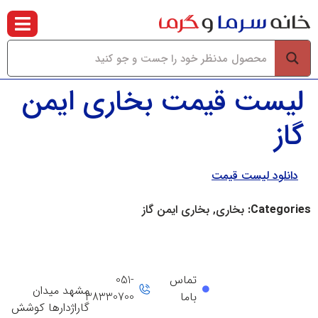
لیست قیمت بخاری ایمن
گاز
دانلود لیست قیمت
Categories:
بخاری, بخاری ایمن گاز
تماس
051-
مشهد میدان
باما
38330700
گاراژدارها کوشش