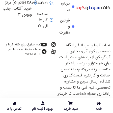
۳۶ (قائم ۵) مرکز
09156004021
درباره
خرید آفتاب، جنب
ما
ساعت
ورودی ۳
کار ۱۰
قوانین
الی ۲۰
و
مقررات
«خانه گرما و سرما» فروشگاه
تمام حقوق برای خانه گرما و
سرما محفوظ است. طراح
تخصصی کولر آبی، بخاری و
WPNEAT.IR
آب‌گرمکن از برندهای معتبر است.
برای هر متراژ و بودجه راهکار
مناسب ارائه می‌کنیم؛ با تضمین
اصالت و گارانتی، قیمت‌گذاری
شفاف، ارسال سریع و مشاوره
تخصصی. تیم فنی ما تا نصب و
راه‌اندازی همراه شماست تا خریدی
ایمن و اقتصادی داشته باشید.
خانه
سبد خرید
ورود | ثبت نام
تماس با ما