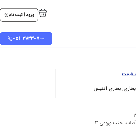
ورود | ثبت نام
051-38330700
ت قیمت
بخاری, بخاری آدنیس