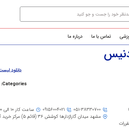
وزشی
تماس با ما
درباره ما
دنیس
دانلود لیس
Categories:
051-38330700
09156004021
ساعت کار ۱۰ الی ۲۰
مشهد میدان گاراژدارها کوشش ۳۶ (قائم ۵) مرکز خرید آفتاب، جنب ورودی ۳
قررات