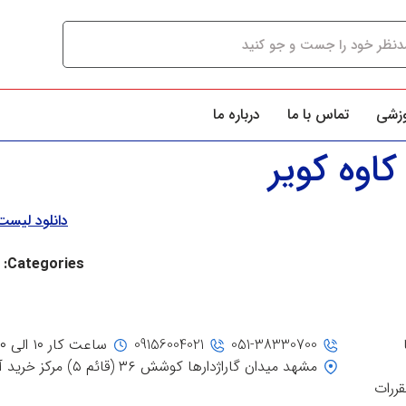
وزشی
تماس با ما
درباره ما
اوه کویر
دانلود لیس
Categories:
051-38330700
09156004021
ساعت کار ۱۰ الی ۲۰
مشهد میدان گاراژدارها کوشش ۳۶ (قائم ۵) مرکز خرید آفتاب، جنب ورودی ۳
قررات