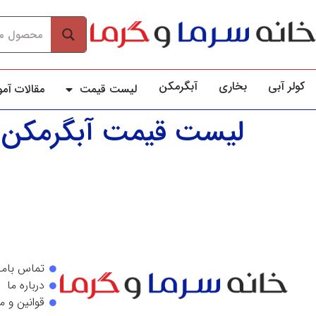
کولر آبي
بخاری
آبگرمکن
لیست قیمت
مقالات آم
لیست قیمت آبگرمکن ک
تماس باما
درباره ما
قوانین و م