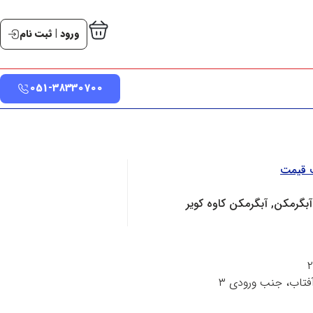
ورود | ثبت نام
051-38330700
ت قیمت
آبگرمکن, آبگرمکن کاوه کویر