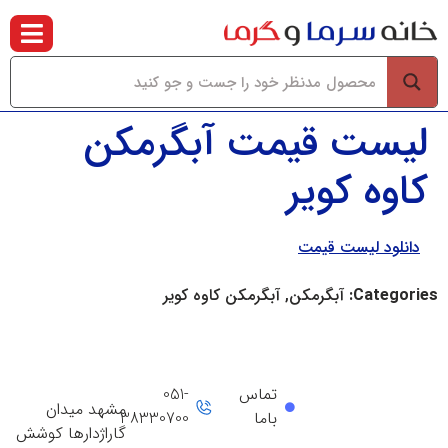
لیست قیمت آبگرمکن
کاوه کویر
دانلود لیست قیمت
Categories:
آبگرمکن, آبگرمکن کاوه کویر
تماس
051-
مشهد میدان
باما
38330700
گاراژدارها کوشش