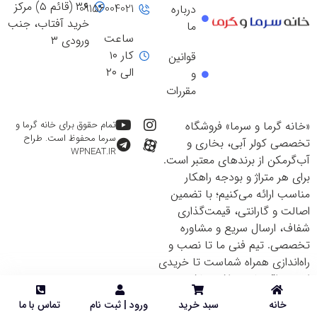
۳۶ (قائم ۵) مرکز
09156004021
درباره
خرید آفتاب، جنب
ما
ساعت
ورودی ۳
کار ۱۰
قوانین
الی ۲۰
و
مقررات
«خانه گرما و سرما» فروشگاه
تمام حقوق برای خانه گرما و
سرما محفوظ است. طراح
تخصصی کولر آبی، بخاری و
WPNEAT.IR
آب‌گرمکن از برندهای معتبر است.
برای هر متراژ و بودجه راهکار
مناسب ارائه می‌کنیم؛ با تضمین
اصالت و گارانتی، قیمت‌گذاری
شفاف، ارسال سریع و مشاوره
تخصصی. تیم فنی ما تا نصب و
راه‌اندازی همراه شماست تا خریدی
ایمن و اقتصادی داشته باشید.
خانه
سبد خرید
ورود | ثبت نام
تماس با ما