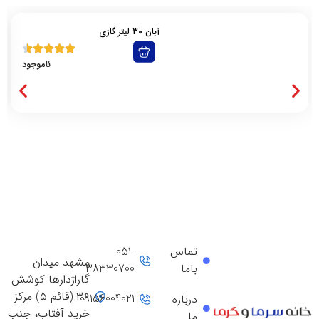
آبان 30 لیتر گازی
ناموجود
تماس
051-
مشهد میدان
باما
38330700
گاراژدارها کوشش
۳۶ (قائم ۵) مرکز
09156004021
درباره
خرید آفتاب، جنب
ما