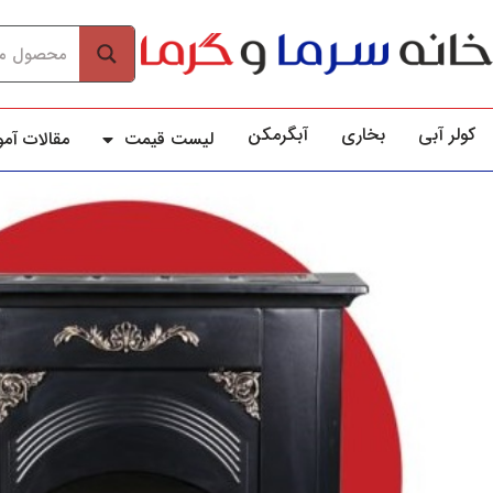
کولر آبي
بخاری
آبگرمکن
لیست قیمت
مقالات آم