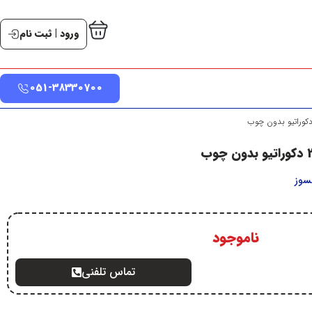
ورود | ثبت نام
051-38330700
سوز
ناموجود
تماس تلفنی