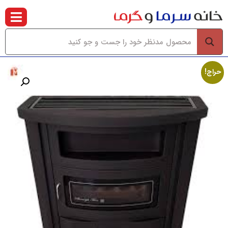
حراج!