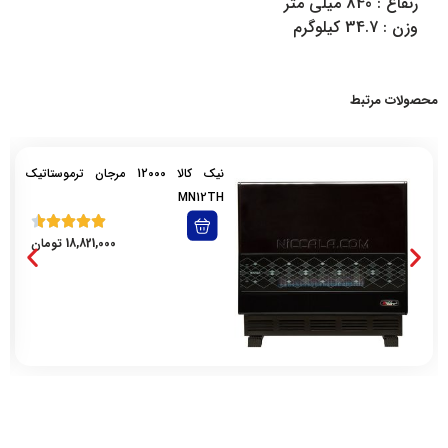
رتفاع : 840 میلی متر
وزن : 34.7 کیلوگرم
محصولات مرتبط
نیک کالا 12000 مرجان ترموستاتیک
MN12TH
18,821,000
تومان