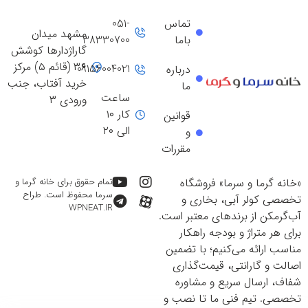
تماس
051-
مشهد میدان
باما
38330700
گاراژدارها کوشش
۳۶ (قائم ۵) مرکز
09156004021
درباره
خرید آفتاب، جنب
ما
ساعت
ورودی ۳
کار ۱۰
قوانین
الی ۲۰
و
مقررات
«خانه گرما و سرما» فروشگاه
تمام حقوق برای خانه گرما و
سرما محفوظ است. طراح
تخصصی کولر آبی، بخاری و
WPNEAT.IR
آب‌گرمکن از برندهای معتبر است.
برای هر متراژ و بودجه راهکار
مناسب ارائه می‌کنیم؛ با تضمین
اصالت و گارانتی، قیمت‌گذاری
شفاف، ارسال سریع و مشاوره
تخصصی. تیم فنی ما تا نصب و