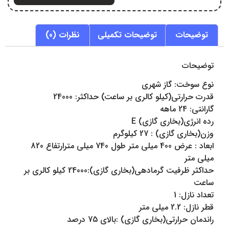
توضیحات
توضیحات تکمیلی
نظرات (0)
توضیحات
نوع سوخت: گاز شهری
قدرت حرارتی(کیلو کالری بر ساعت) حداکثر: 24000
گارانتی: 24 ماهه
رده انرژی(بخاری گازی) E
وزن(بخاری گازی) : 27 کیلوگرم
ابعاد : عرض 400 میلی متر طول 740 میلی مترارتفاع 820
میلی متر
حداکثر ظرفیت گرمادهی(بخاری گازی):24000 کیلو کالری بر
ساعت
تعداد نازل: 1
قطر نازل: 2.2 میلی متر
راندمان حرارتی(بخاری گازی) :بالای 75 درصد