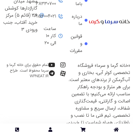
مشهد میدان
باما
38330700
گاراژدارها کوشش
۳۶ (قائم ۵) مرکز
09156004021
درباره
خرید آفتاب، جنب
ما
ساعت
ورودی ۳
کار ۱۰
قوانین
الی ۲۰
و
مقررات
«خانه گرما و سرما» فروشگاه
تمام حقوق برای خانه گرما و
سرما محفوظ است. طراح
تخصصی کولر آبی، بخاری و
WPNEAT.IR
آب‌گرمکن از برندهای معتبر است.
برای هر متراژ و بودجه راهکار
مناسب ارائه می‌کنیم؛ با تضمین
اصالت و گارانتی، قیمت‌گذاری
شفاف، ارسال سریع و مشاوره
تخصصی. تیم فنی ما تا نصب و
راه‌اندازی همراه شماست تا خریدی
ایمن و اقتصادی داشته باشید.