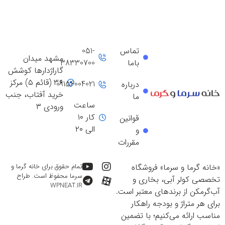
تماس
051-
مشهد میدان
باما
38330700
گاراژدارها کوشش
۳۶ (قائم ۵) مرکز
09156004021
درباره
خرید آفتاب، جنب
ما
ساعت
ورودی ۳
کار ۱۰
قوانین
الی ۲۰
و
مقررات
«خانه گرما و سرما» فروشگاه
تمام حقوق برای خانه گرما و
سرما محفوظ است. طراح
تخصصی کولر آبی، بخاری و
WPNEAT.IR
آب‌گرمکن از برندهای معتبر است.
برای هر متراژ و بودجه راهکار
مناسب ارائه می‌کنیم؛ با تضمین