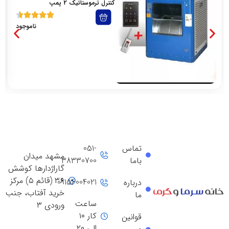
کنترل ترموستاتیک 2 پمپ
ناموجود
تماس
051-
مشهد میدان
باما
38330700
گاراژدارها کوشش
۳۶ (قائم ۵) مرکز
09156004021
درباره
خرید آفتاب، جنب
ما
ساعت
ورودی ۳
کار ۱۰
قوانین
الی ۲۰