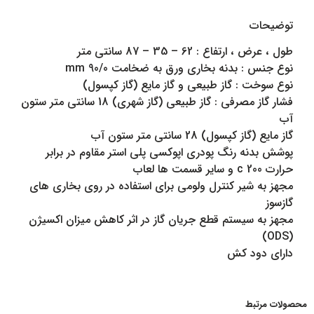
توضیحات
طول ، عرض ، ارتفاع : 62 – 35 – 87 سانتی متر
نوع جنس : بدنه بخاری ورق به ضخامت mm 90/0
نوع سوخت : گاز طبیعی و گاز مایع (گاز کپسول)
فشار گاز مصرفی : گاز طبیعی (گاز شهری) 18 سانتی متر ستون
آب
گاز مایع (گاز کپسول) 28 سانتی متر ستون آب
پوشش بدنه رنگ پودری اپوکسی پلی استر مقاوم در برابر
حرارت 200 c و سایر قسمت ها لعاب
مجهز به شیر کنترل ولومی برای استفاده در روی بخاری های
گازسوز
مجهز به سیستم قطع جریان گاز در اثر کاهش میزان اکسیژن
(ODS)
دارای دود کش
محصولات مرتبط