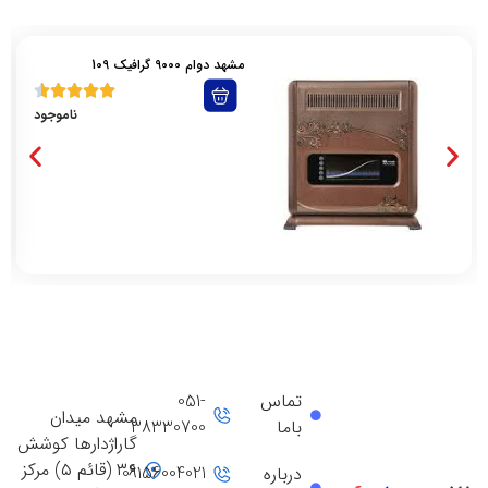
مشهد دوام 9000 گرافیک 109
ناموجود
تماس
051-
مشهد میدان
باما
38330700
گاراژدارها کوشش
۳۶ (قائم ۵) مرکز
09156004021
درباره