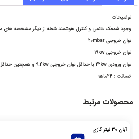
توضیحات
وجود شمعک دائمی و کنترل هوشمند شعله از دیگر مشخصه های مهم در آبگرمکن گازی دیوار
توان خروجی 20mbar
توان خروجی 19kw
توان ورودی 22kw با حداقل توان خروجی 9.4kw و همچنین حداقل توان ورودی 11kw و با فشار آب 10بار می باشد.
ضمانت : 24ماهه
محصولات مرتبط
آبان 30 لیتر گازی