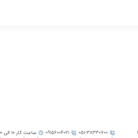
051-38330700
09156004021
ساعت کار ۱۰ الی ۲۰