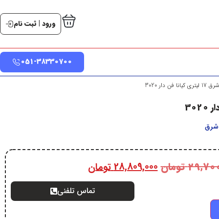
ورود | ثبت نام
051-38330700
نا فن دار 3020
 شرق
29,70
تومان
28,809,000
تومان
تماس تلفنی