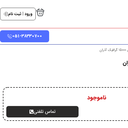
ورود | ثبت نام
051-38330700
ران
ناموجود
تماس تلفنی