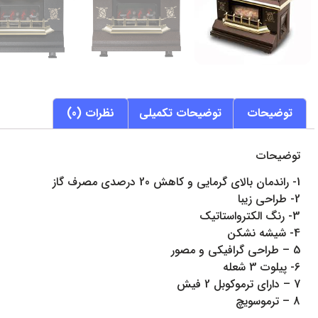
توضیحات
توضیحات تکمیلی
نظرات (0)
توضیحات
1- راندمان بالای گرمایی و کاهش 20 درصدی مصرف گاز
2- طراحی زیبا
3- رنگ الکترواستاتیک
4- شیشه نشکن
5 – طراحی گرافیکی و مصور
6- پیلوت 3 شعله
7 – دارای ترموکوبل 2 فیش
8 – ترموسویچ