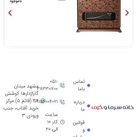
ناموجود
تماس
051-
مشهد میدان
باما
38330700
گاراژدارها کوشش
۳۶ (قائم ۵) مرکز
09156004021
درباره
خرید آفتاب، جنب
ما
ساعت
ورودی ۳
کار ۱۰
قوانین
الی ۲۰
و