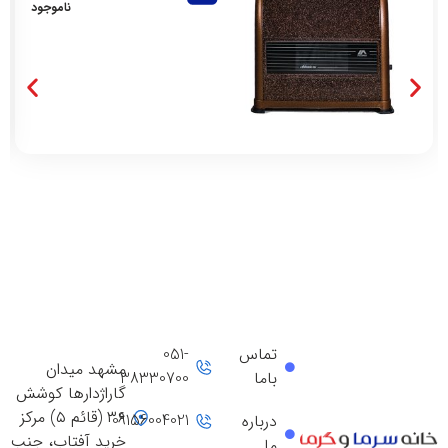
ناموجود
تماس
051-
مشهد میدان
باما
38330700
گاراژدارها کوشش
۳۶ (قائم ۵) مرکز
09156004021
درباره
خرید آفتاب، جنب
ما