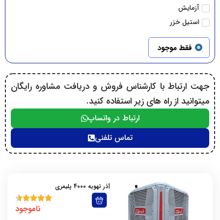
آزمایش
استیل خزر
امید
فقط موجود
انرژی
ایران شرق
ایمن گاز
جهت ارتباط با کارشناس فروش و دریافت مشاوره رایگان
برفاب
میتوانید از راه های زیر استفاده کنید.
بکولوس
ارتباط در واتساپ
بوتان
پرتابل
تماس تلفنی
پلار
پلیمری هایتک
توربو
آذر تهویه 4000 پلیمری
توربو گلد
جبال
ناموجود