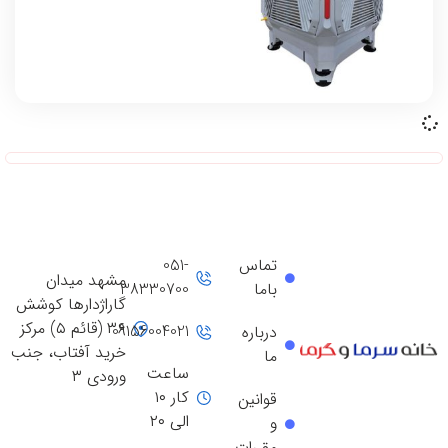
جنرال
جهان افروز
جهان پارس
سایوا گستر
سپهر الکتریک
سنگرکار
شارق توس
شعله طلایی
فیروزه
کانی بل
تماس
051-
مشهد میدان
باما
38330700
کاوه کویر
گاراژدارها کوشش
کوپال
۳۶ (قائم ۵) مرکز
09156004021
درباره
گرمان گاز
خرید آفتاب، جنب
ما
ساعت
ورودی ۳
گلدن لوکس
کار ۱۰
قوانین
لادیز
الی ۲۰
و
لورچ
مقررات