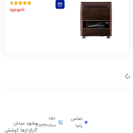
ناموجود
تماس
051-
مشهد میدان
باما
38330700
گاراژدارها کوشش