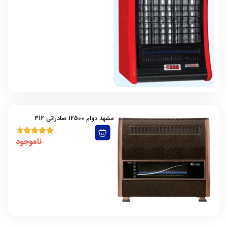
جنرال
جهان افروز
جهان پارس
سایوا گستر
سپهر الکتریک
سنگرکار
شارق توس
شعله طلایی
فیروزه
مشهد دوام 12500 صادراتی 312
کانی بل
ناموجود
کاوه کویر
کوپال
گرمان گاز
گلدن لوکس
لادیز
لورچ