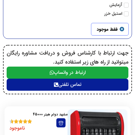
آزمایش
استیل خزر
امید
فقط موجود
انرژی
ایران شرق
ایمن گاز
جهت ارتباط با کارشناس فروش و دریافت مشاوره رایگان
برفاب
میتوانید از راه های زیر استفاده کنید.
بکولوس
ارتباط در واتساپ
بوتان
پرتابل
تماس تلفنی
پلار
پلیمری هایتک
توربو
مشهد دوام هیتر 45000
توربو گلد
جبال
ناموجود