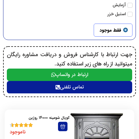
آزمایش
استیل خزر
امید
فقط موجود
انرژی
ایران شرق
ایمن گاز
جهت ارتباط با کارشناس فروش و دریافت مشاوره رایگان
برفاب
میتوانید از راه های زیر استفاده کنید.
بکولوس
ارتباط در واتساپ
بوتان
پرتابل
تماس تلفنی
پلار
پلیمری هایتک
توربو
کوپال شومینه 14000 روژین
توربو گلد
جبال
ناموجود