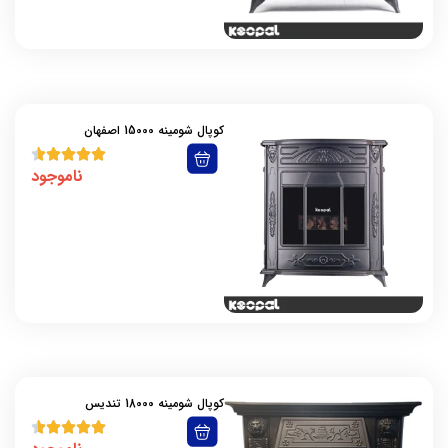
کوپال شومینه 15000 اصفهان
ناموجود
کوپال شومینه 18000 تندیس