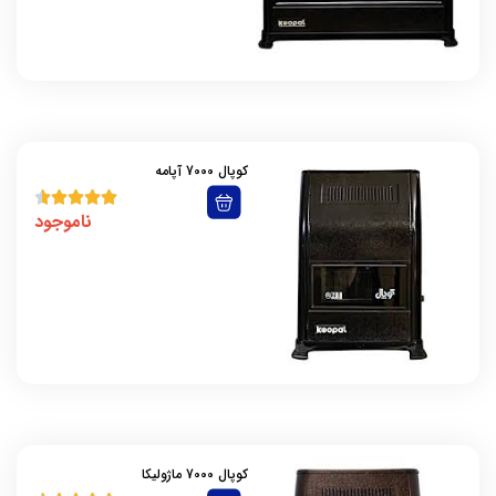
کوپال 7000 آپامه
ناموجود
کوپال 7000 ماژولیکا