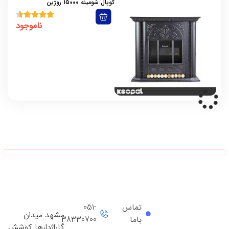
کوپال شومینه 15000 روژین
ناموجود
تماس
051-
مشهد میدان
باما
38330700
گاراژدارها کوشش