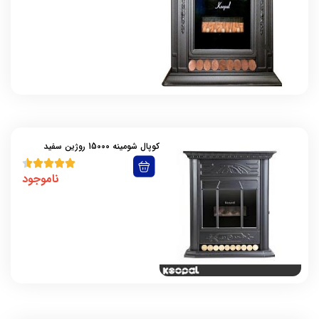
جنرال
جهان افروز
جهان پارس
سایوا گستر
سپهر الکتریک
سنگرکار
شارق توس
شعله طلایی
کوپال شومینه 15000 روژین سفید
فیروزه
ناموجود
کانی بل
کاوه کویر
کوپال
گرمان گاز
گلدن لوکس
لادیز
لورچ