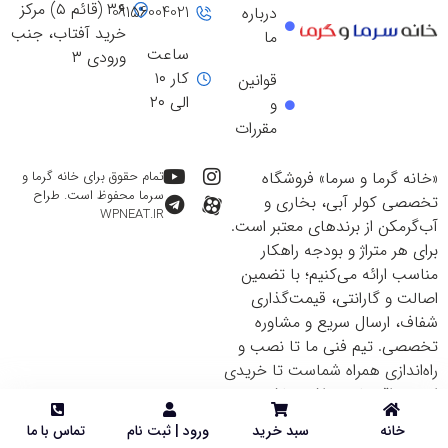
۳۶ (قائم ۵) مرکز
09156004021
درباره
خرید آفتاب، جنب
ما
ساعت
ورودی ۳
کار ۱۰
قوانین
الی ۲۰
و
مقررات
«خانه گرما و سرما» فروشگاه
تمام حقوق برای خانه گرما و
سرما محفوظ است. طراح
تخصصی کولر آبی، بخاری و
WPNEAT.IR
آب‌گرمکن از برندهای معتبر است.
برای هر متراژ و بودجه راهکار
مناسب ارائه می‌کنیم؛ با تضمین
اصالت و گارانتی، قیمت‌گذاری
شفاف، ارسال سریع و مشاوره
تخصصی. تیم فنی ما تا نصب و
راه‌اندازی همراه شماست تا خریدی
ایمن و اقتصادی داشته باشید.
خانه
سبد خرید
ورود | ثبت نام
تماس با ما