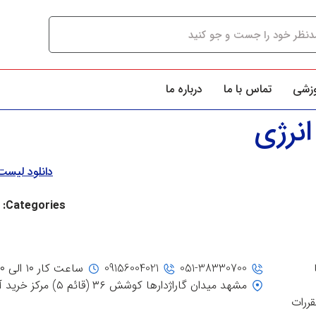
وزشی
تماس با ما
درباره ما
نرژی
دانلود لیس
Categories:
051-38330700
09156004021
ساعت کار ۱۰ الی ۲۰
مشهد میدان گاراژدارها کوشش ۳۶ (قائم ۵) مرکز خرید آفتاب، جنب ورودی ۳
قررات