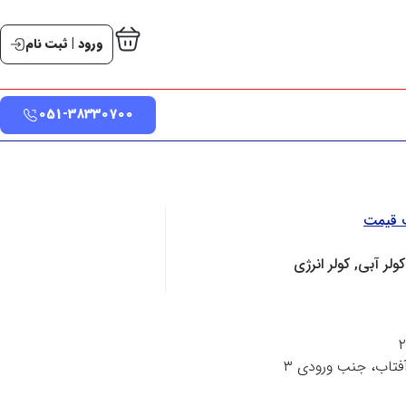
ورود | ثبت نام
051-38330700
ت قیمت
کولر آبی, کولر انرژی