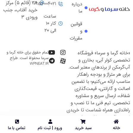
۳۶ (قائم ۵) مرکز
09156004021
درباره
خرید آفتاب، جنب
ما
ساعت
ورودی ۳
کار ۱۰
قوانین
الی ۲۰
و
مقررات
«خانه گرما و سرما» فروشگاه
تمام حقوق برای خانه گرما و
سرما محفوظ است. طراح
تخصصی کولر آبی، بخاری و
WPNEAT.IR
آب‌گرمکن از برندهای معتبر است.
برای هر متراژ و بودجه راهکار
مناسب ارائه می‌کنیم؛ با تضمین
اصالت و گارانتی، قیمت‌گذاری
شفاف، ارسال سریع و مشاوره
تخصصی. تیم فنی ما تا نصب و
راه‌اندازی همراه شماست تا خریدی
ایمن و اقتصادی داشته باشید.
خانه
سبد خرید
ورود | ثبت نام
تماس با ما