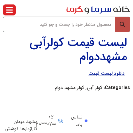
لیست قیمت کولرآبی
مشهددوام
دانلود لیست قیمت
Categories:
کولر آبی, کولر مشهد دوام
تماس
051-
مشهد میدان
باما
38330700
گاراژدارها کوشش