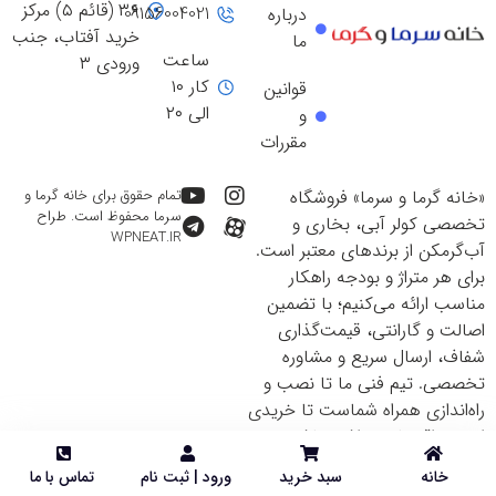
۳۶ (قائم ۵) مرکز
09156004021
درباره
خرید آفتاب، جنب
ما
ساعت
ورودی ۳
کار ۱۰
قوانین
الی ۲۰
و
مقررات
«خانه گرما و سرما» فروشگاه
تمام حقوق برای خانه گرما و
سرما محفوظ است. طراح
تخصصی کولر آبی، بخاری و
WPNEAT.IR
آب‌گرمکن از برندهای معتبر است.
برای هر متراژ و بودجه راهکار
مناسب ارائه می‌کنیم؛ با تضمین
اصالت و گارانتی، قیمت‌گذاری
شفاف، ارسال سریع و مشاوره
تخصصی. تیم فنی ما تا نصب و
راه‌اندازی همراه شماست تا خریدی
ایمن و اقتصادی داشته باشید.
خانه
سبد خرید
ورود | ثبت نام
تماس با ما