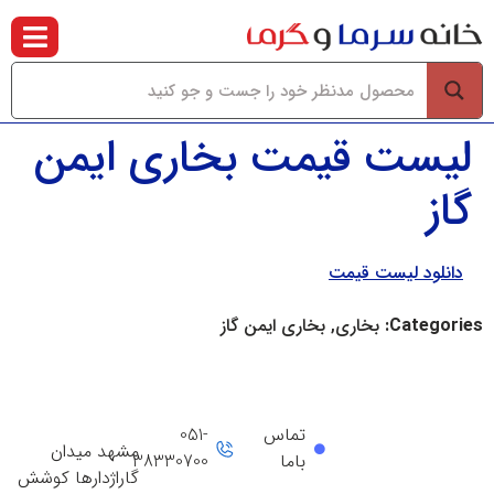
لیست قیمت بخاری ایمن
گاز
دانلود لیست قیمت
Categories:
بخاری, بخاری ایمن گاز
تماس
051-
مشهد میدان
باما
38330700
گاراژدارها کوشش