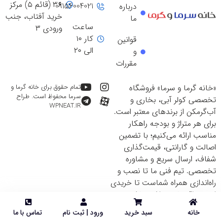
۳۶ (قائم ۵) مرکز
09156004021
درباره
خرید آفتاب، جنب
ما
ساعت
ورودی ۳
کار ۱۰
قوانین
الی ۲۰
و
مقررات
«خانه گرما و سرما» فروشگاه
تمام حقوق برای خانه گرما و
سرما محفوظ است. طراح
تخصصی کولر آبی، بخاری و
WPNEAT.IR
آب‌گرمکن از برندهای معتبر است.
برای هر متراژ و بودجه راهکار
مناسب ارائه می‌کنیم؛ با تضمین
اصالت و گارانتی، قیمت‌گذاری
شفاف، ارسال سریع و مشاوره
تخصصی. تیم فنی ما تا نصب و
راه‌اندازی همراه شماست تا خریدی
ایمن و اقتصادی داشته باشید.
خانه
سبد خرید
ورود | ثبت نام
تماس با ما