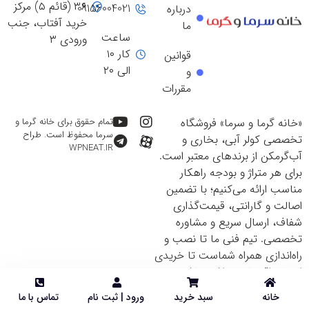
۳۶ (قائم ۵) مرکز
09156004021
درباره
خرید آفتاب، جنب
ما
ساعت
ورودی ۳
کار ۱۰
قوانین
الی ۲۰
و
مقررات
«خانه گرما و سرما» فروشگاه
تمام حقوق برای خانه گرما و
سرما محفوظ است. طراح
تخصصی کولر آبی، بخاری و
WPNEAT.IR
آب‌گرمکن از برندهای معتبر است.
برای هر متراژ و بودجه راهکار
مناسب ارائه می‌کنیم؛ با تضمین
اصالت و گارانتی، قیمت‌گذاری
شفاف، ارسال سریع و مشاوره
تخصصی. تیم فنی ما تا نصب و
راه‌اندازی همراه شماست تا خریدی
ایمن و اقتصادی داشته باشید.
خانه
سبد خرید
ورود | ثبت نام
تماس با ما