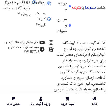
۳۶ (قائم ۵) مرکز
09156004021
درباره
خرید آفتاب، جنب
ما
ساعت
ورودی ۳
کار ۱۰
قوانین
الی ۲۰
و
مقررات
«خانه گرما و سرما» فروشگاه
تمام حقوق برای خانه گرما و
سرما محفوظ است. طراح
تخصصی کولر آبی، بخاری و
WPNEAT.IR
آب‌گرمکن از برندهای معتبر است.
برای هر متراژ و بودجه راهکار
مناسب ارائه می‌کنیم؛ با تضمین
اصالت و گارانتی، قیمت‌گذاری
شفاف، ارسال سریع و مشاوره
تخصصی. تیم فنی ما تا نصب و
راه‌اندازی همراه شماست تا خریدی
ایمن و اقتصادی داشته باشید.
خانه
سبد خرید
ورود | ثبت نام
تماس با ما