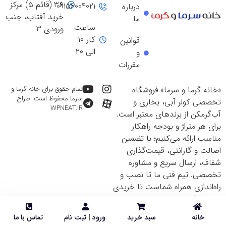
۳۶ (قائم ۵) مرکز
09156004021
درباره
خرید آفتاب، جنب
ما
ساعت
ورودی ۳
کار ۱۰
قوانین
الی ۲۰
و
مقررات
«خانه گرما و سرما» فروشگاه
تمام حقوق برای خانه گرما و
سرما محفوظ است. طراح
تخصصی کولر آبی، بخاری و
WPNEAT.IR
آب‌گرمکن از برندهای معتبر است.
برای هر متراژ و بودجه راهکار
مناسب ارائه می‌کنیم؛ با تضمین
اصالت و گارانتی، قیمت‌گذاری
شفاف، ارسال سریع و مشاوره
تخصصی. تیم فنی ما تا نصب و
راه‌اندازی همراه شماست تا خریدی
ایمن و اقتصادی داشته باشید.
خانه
سبد خرید
ورود | ثبت نام
تماس با ما