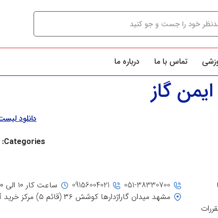
وزشی
تماس با ما
درباره ما
یمن گاز
دانلود لیس
Categories:
051-38330700
09156004021
ساعت کار ۱۰ الی ۲۰
مشهد میدان گاراژدارها کوشش ۳۶ (قائم ۵) مرکز خرید آفتاب، جنب ورودی ۳
قررات