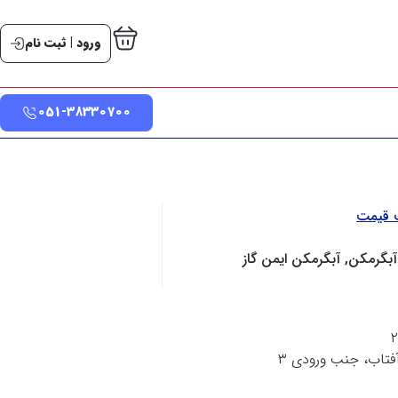
ورود | ثبت نام
051-38330700
ت قیمت
آبگرمکن, آبگرمکن ایمن گاز